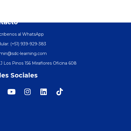
tacto
cribenos al WhatsApp
lular: (+51) 939-929-383
min@sdc-learning.com
J Los Pinos 156 Miraflores Oficina 608
es Sociales