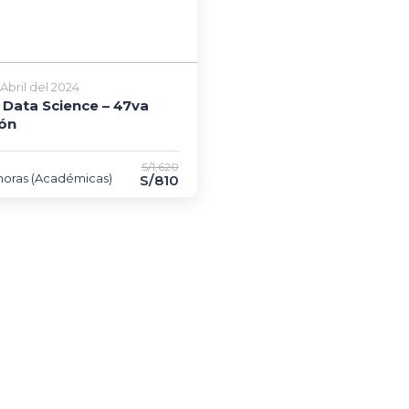
Abril del 2024
 Data Science – 47va
ión
S/1,620
horas (Académicas)
S/810