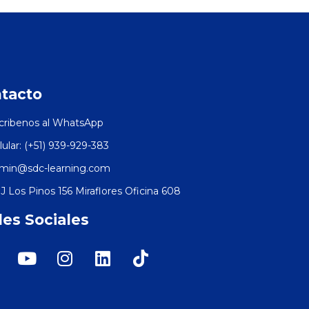
tacto
cribenos al WhatsApp
lular: (+51) 939-929-383
min@sdc-learning.com
J Los Pinos 156 Miraflores Oficina 608
es Sociales