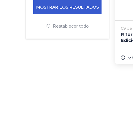
Restablecer todo
09 de 
R for
Edic
72 