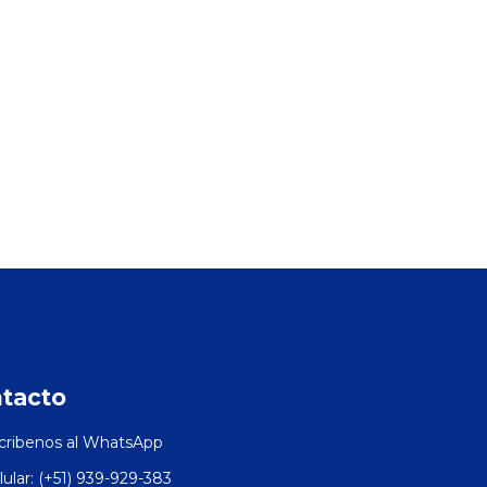
tacto
cribenos al WhatsApp
lular: (+51) 939-929-383