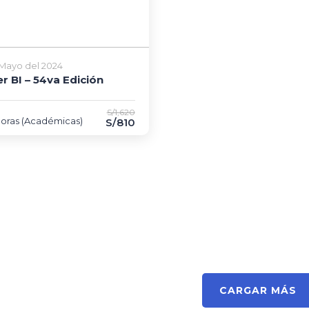
 Mayo del 2024
r BI – 54va Edición
S/1,620
horas (Académicas)
S/810
CARGAR MÁS