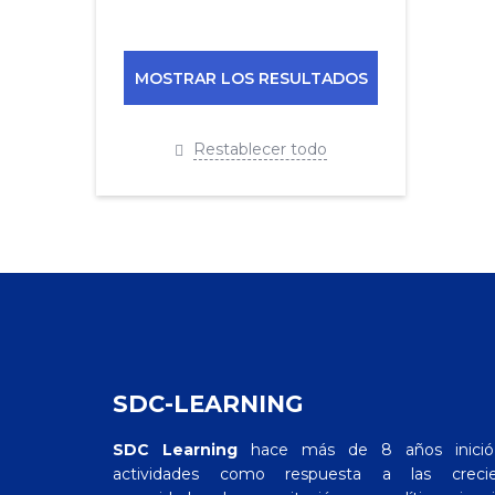
Restablecer todo
SDC-LEARNING
SDC Learning
hace más de 8 años inició
actividades como respuesta a las crecie