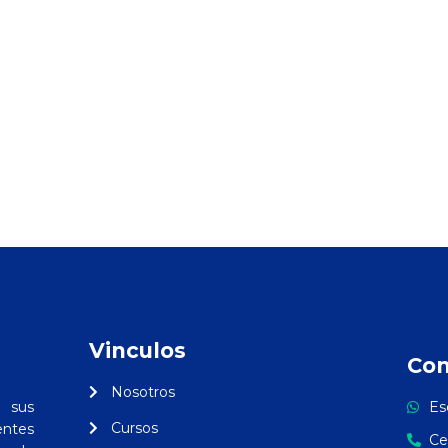
Vinculos
Con
Nosotros
 sus
Es
Cursos
ntes
Ce